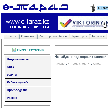
О Тара
О Таразе
Статистика
Фото Тараза и области
Карта Тараза
Гостиницы
Выбери категорию
Не найдено подходящих записей
Недвижимость
начало
... 
<-пред.
след.->
... 
конец
Авто
Услуги
Работа и учеба
Производство
Разное