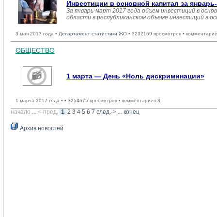
Инвестиции в основной капитал за январь-
За январь-март 2017 года объем инвестиций в основ
области в республиканском объеме инвестиций в ос
3 мая 2017 года •
Департамент статистики ЖО
• 3232169 просмотров • комментарие
ОБЩЕСТВО
1 марта — День «Ноль дискриминации»
1 марта 2017 года •
• 3254675 просмотров • комментариев 3
начало
... 
<-пред.
1
2
3
4
5
6
7
след.->
... 
конец
Архив новостей