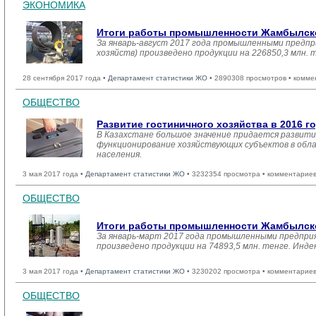
ЭКОНОМИКА
Итоги работы промышленности Жамбылской
За январь-август 2017 года промышленными предпр
хозяйств) произведено продукции на 226850,3 млн.
28 сентября 2017 года •
Департамент статистики ЖО
• 2890308 просмотров • комме
ОБЩЕСТВО
Развитие гостиничного хозяйства в 2016 г
В Казахстане большое значение придается развити
функционирование хозяйствующих субъектов в обла
населения.
3 мая 2017 года •
Департамент статистики ЖО
• 3232354 просмотра • комментариев
ОБЩЕСТВО
Итоги работы промышленности Жамбылской
За январь-март 2017 года промышленными предприя
произведено продукции на 74893,5 млн. тенге. Инд
3 мая 2017 года •
Департамент статистики ЖО
• 3230202 просмотра • комментариев
ОБЩЕСТВО