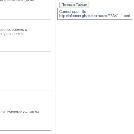
Погода в Таразе
Cannot open file 
http://informer.gismeteo.ru/xml/38341_1.xml
организациями и
о сравнению с
на платные услуги на