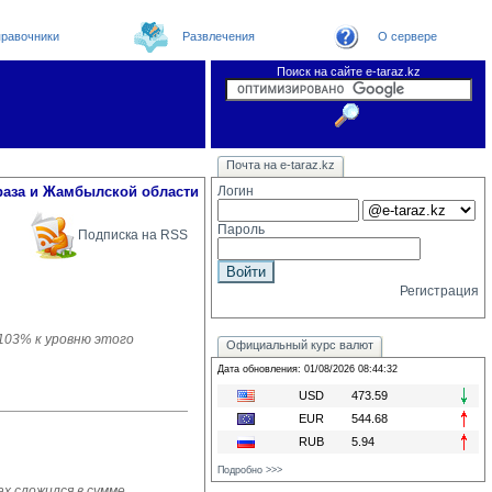
равочники
Развлечения
О сервере
Поиск на сайте e-taraz.kz
Новости
Новости e-taraz
Телефоный справочник
Видеоконференция
Почта на e-taraz.kz
Погода в Таразе
Замечания и предложения
Чат
Организации
Форум
Курсы валют
Web
раза и Жамбылской области
Логин
Пароль
Подписка на RSS
Регистрация
 103% к уровню этого
Официальный курс валют
Дата обновления: 01/08/2026 08:44:32
USD
473.59
EUR
544.68
RUB
5.94
Подробно >>>
х сложился в сумме