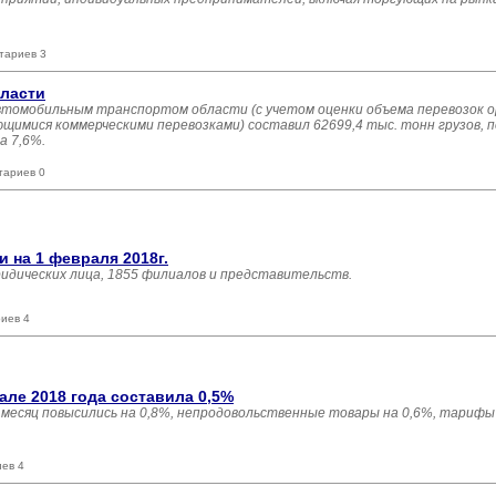
тариев 3
бласти
 автомобильным транспортом области (с учетом оценки объема перевозок 
имися коммерческими перевозками) составил 62699,4 тыс. тонн грузов, п
а 7,6%.
тариев 0
 на 1 февраля 2018г.
ридических лица, 1855 филиалов и представительств.
иев 4
ле 2018 года составила 0,5%
есяц повысились на 0,8%, непродовольственные товары на 0,6%, тарифы 
иев 4