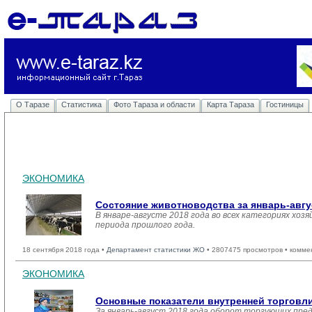
О Таразе
Статистика
Фото Тараза и области
Карта Тараза
Гостиницы
ЭКОНОМИКА
Состояние животноводства за январь-авгу
В январе-августе 2018 года во всех категориях хоз
периода прошлого года.
18 сентября 2018 года •
Департамент статистики ЖО
• 2807475 просмотров • комме
ЭКОНОМИКА
Основные показатели внутренней торгов
За январь-август 2018 года оборот торгующих пре