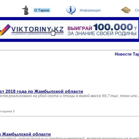
О Таразе
Информация
Сп
Новости Та
ст 2018 года по Жамбылской области
яйств реализовано на убой скота и птицы в живой массе 69,7 тыс. тонн или
нтариев 3
ли Жамбылской области
дприятий, индивидуальных предпринимателей, включая торгующих на рынка