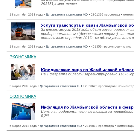
293151,4 млн. тенге.
18 сентября 2018 года •
Департамент статистики ЖО
• 2801392 просмотра • коммен
Услуги транспорта и связи Жамбылской о
За январь-август 2018 года объем грузоперевозок
предпринимателями (физическими лицами), занимающ
аналогичным периодом 2017г. их объем увеличился н
18 сентября 2018 года •
Департамент статистики ЖО
• 401359 просмотров • коммен
ЭКОНОМИКА
Юридические лица по Жамбылской области
На 1 февраля в области зарегистрировано 11676 ю
5 марта 2018 года •
Департамент статистики ЖО
• 2853626 просмотров • комментар
ЭКОНОМИКА
Инфляция по Жамбылской области в февра
Цены на продовольственные товары за прошедший м
0,2%.
5 марта 2018 года •
Департамент статистики ЖО
• 2849813 просмотра • комментар