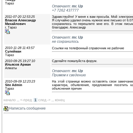
Тараз
Отвечает:
mr. Up
+7 7262 437777
2011-07-20 12:53:25
Здравствуйте! У меня к вам просьба. Мой электрон
Власов Александр
Я случайно удалил очень нужное мне письмо от 6.07.
Михайлович
сохранилось то перешлите мне его. В этом пись
г. Тараз
благодарю. Александр
Отвечает:
mr. Up
не сохранилось
2010-11-28 11:43:57
Ссылки на телефонный справочник не рабочие
Сулейман
Тараз
2010-09-25 19:27:10
Сделайте пожалуйста форум.
Ильясов Арман
Алматы
Отвечает:
mr. Up
Примем к сведению
2010-09-09 12:23:23
На этой странице можно оставлять свои замечани
Site Admin
характера, объявления, предложения посетить 
Тараз
объяснения причин
начало
... 
<-пред.
1
след.->
... 
конец
Написать сообщение 