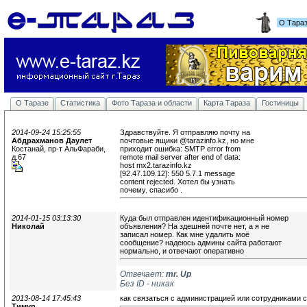
О Тара
О Таразе
Статистика
Фото Тараза и области
Карта Тараза
Гостиницы
2014-09-24 15:25:55
Здравствуйте. Я отправляю почту на
Абдрахманов Даулет
почтовые ящики @tarazinfo.kz, но мне 
Костанай, пр-т АльФараби,
приходит ошибка: SMTP error from 
д.67
remote mail server after end of data:
host mx2.tarazinfo.kz 
[92.47.109.12]: 550 5.7.1 message 
content rejected. Хотел бы узнать 
почему. спасибо .
2014-01-15 03:13:30
Куда был отправлен идентификационный номер
Николай
объявления? На здешней почте нет, а я не 
записал номер. Как мне удалить моё 
сообщение? надеюсь админы сайта работают 
нормально, и отвечают оперативно
Отвечает:
mr. Up
Без ID - никак
2013-08-14 17:45:43
как связаться с администрацией или сотрудниками 
Тимур