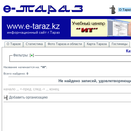
О Тара
О Таразе
Статистика
Фото Тараза и области
Карта Тараза
Гостиницы
Ка
Фильтры: 
Название начинается на:
"W"
;
Всего найдено:
0
Не найдено записей, удовлетворяющ
начало
... 
<-пред.
след.->
... 
конец
Добавить организацию 