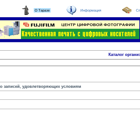
О Таразе
Информация
Сп
Каталог органи
но записей, удовлетворяющих условиям