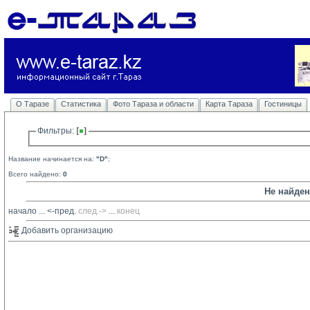
О Таразе
Статистика
Фото Тараза и области
Карта Тараза
Гостиницы
Фильтры: 
Название начинается на:
"D"
;
Всего найдено:
0
Не найде
начало
... 
<-пред.
след.->
... 
конец
Добавить организацию 