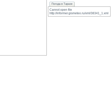
Погода в Таразе
Cannot open file 
http://informer.gismeteo.ru/xml/38341_1.xml