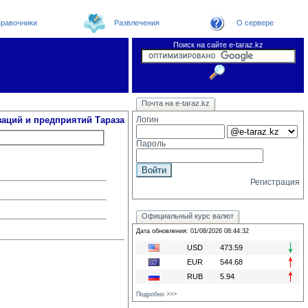
равочники
Развлечения
О сервере
Поиск на сайте e-taraz.kz
Организации
Новости
Телефоный справочник
Видеоконференция
Новости e-taraz
Почта на e-taraz.kz
Погода в Таразе
Замечания и предложения
Чат
Форум
Курсы валют
We
заций и предприятий Тараза
Логин
Пароль
Регистрация
Официальный курс валют
Дата обновления: 01/08/2026 08:44:32
USD
473.59
EUR
544.68
RUB
5.94
Подробно >>>