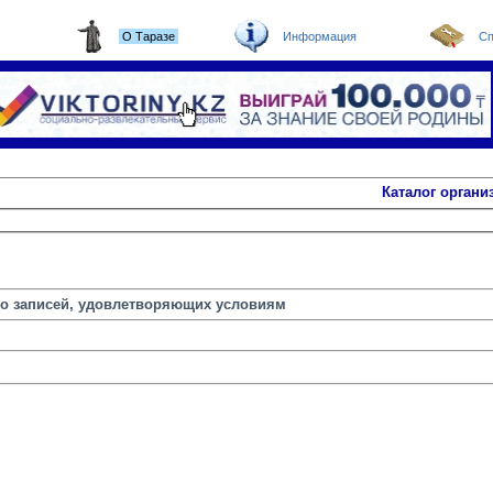
О Таразе
Информация
Сп
Каталог органи
но записей, удовлетворяющих условиям