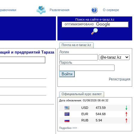
равочники
Развлечения
О сервере
Поиск на сайте e-taraz.kz
Организации
Новости
Телефоный справочник
Видеоконференция
Новости e-taraz
Почта на e-taraz.kz
Погода в Таразе
Замечания и предложения
Чат
Форум
Курсы валют
We
заций и предприятий Тараза
Логин
Пароль
Регистрация
Официальный курс валют
Дата обновления: 01/08/2026 08:44:32
USD
473.59
EUR
544.68
RUB
5.94
Подробно >>>