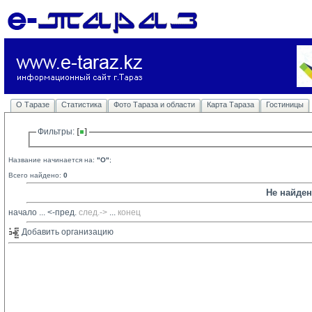
О Таразе
Статистика
Фото Тараза и области
Карта Тараза
Гостиницы
Фильтры: 
Название начинается на:
"O"
;
Всего найдено:
0
Не найде
начало
... 
<-пред.
след.->
... 
конец
Добавить организацию 