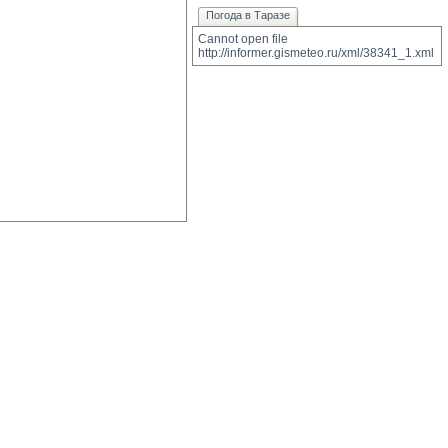
Погода в Таразе
Cannot open file 
http://informer.gismeteo.ru/xml/38341_1.xml